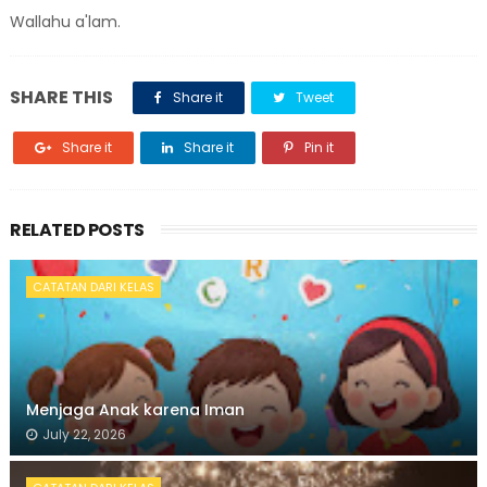
Wallahu a'lam.
SHARE THIS
Share it
Tweet
Share it
Share it
Pin it
RELATED POSTS
CATATAN DARI KELAS
Menjaga Anak karena Iman
July 22, 2026