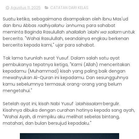
Agustus 11, 2025
CATATAN DARI KELAS
Suatu ketika, sebagaimana disampaikan oleh Ibnu Mas'ud
dan Ibnu Abbas
radhiyallahu 'anhuma
, para sahabat
meminta Baginda Rasulullah
shallallah 'alaihi wa sallam
untuk
bercerita. "Wahai Rasulullah, seandainya engkau berkenan
bercerita kepada kami," ujar para sahabat.
Tak lama turunlah surat Yusuf. Dalam salah satu ayat
pembukanya tepatnya ketiga, "Kami (Allah) menceritakan
kepadamu (Muhammad) kisah yang paling baik dengan
mewahyukan Al-Quran ini kepadamu. Dan sesungguhnya
kamu sebelumnya termasuk orang-orang yang belum
mengetahui."
Setelah ayat ini, kisah Nabi Yusuf
'alaihissalam
bergulir.
Kisahnya dibuka dengan curahan hatinya kepada sang ayah,
"Wahai Ayah, di mimpiku aku melihat sebelas bintang,
matahari, dan bulan bersujud kepadaku."