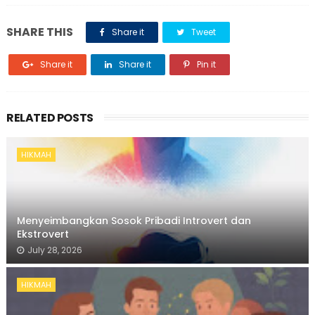
SHARE THIS
Share it
Tweet
Share it
Share it
Pin it
RELATED POSTS
HIKMAH
Menyeimbangkan Sosok Pribadi Introvert dan
Ekstrovert
July 28, 2026
HIKMAH