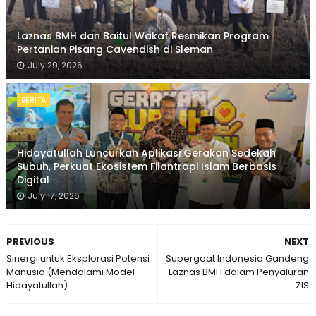
Laznas BMH dan Baitul Wakaf Resmikan Program
Pertanian Pisang Cavendish di Sleman
July 29, 2026
BERITA
Hidayatullah Luncurkan Aplikasi Gerakan Sedekah
Subuh, Perkuat Ekosistem Filantropi Islam Berbasis
Digital
July 17, 2026
PREVIOUS
NEXT
Sinergi untuk Eksplorasi Potensi
Supergoat Indonesia Gandeng
Manusia (Mendalami Model
Laznas BMH dalam Penyaluran
Hidayatullah)
ZIS