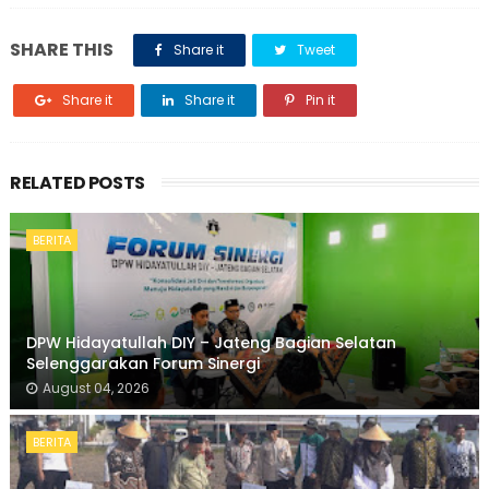
SHARE THIS
Share it
Tweet
Share it
Share it
Pin it
RELATED POSTS
BERITA
DPW Hidayatullah DIY – Jateng Bagian Selatan
Selenggarakan Forum Sinergi
August 04, 2026
BERITA