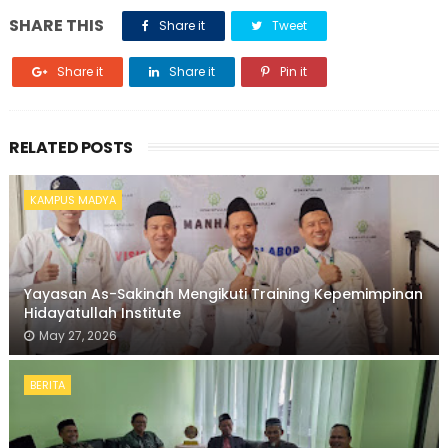
SHARE THIS
Share it
Tweet
Share it
Share it
Pin it
RELATED POSTS
KAMPUS MADYA
Yayasan As-Sakinah Mengikuti Training Kepemimpinan
Hidayatullah Institute
May 27, 2026
BERITA