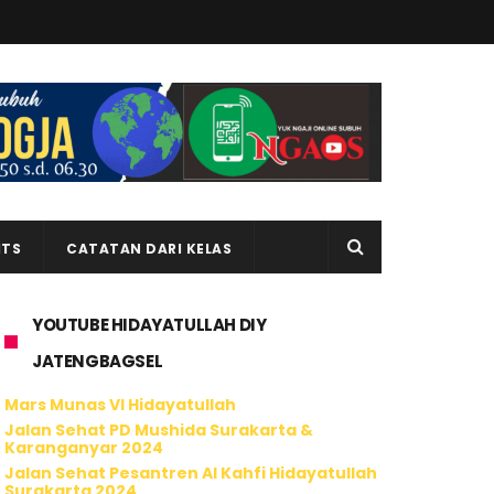
ITS
CATATAN DARI KELAS
YOUTUBE HIDAYATULLAH DIY
JATENGBAGSEL
Mars Munas VI Hidayatullah
Jalan Sehat PD Mushida Surakarta &
Karanganyar 2024
Jalan Sehat Pesantren Al Kahfi Hidayatullah
Surakarta 2024